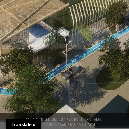
TEL +31 (0)648866337 KVK:80619940 EMAIL:
INFO.FUTUREURBANISM@GMAIL.COM
Translate »