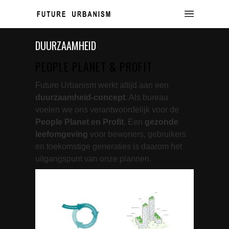
DUURZAAMHEID
PEOPLE PLANET & PROFIT
Future Urbanism werkt altijd aan een
duurzaamheid-concept
. Als bureau
voelen we ons verantwoordelijk voor de
People Planet en Profit
. Een
gezonde
leefomgeving
voor bewoners, gebruikers
en toekomstige generaties is daarom het
uitgangspunt van onze plannen.