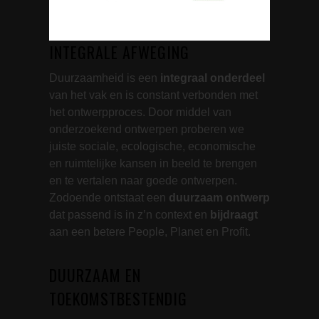
INTEGRALE AFWEGING
Duurzaamheid is een
integraal onderdeel
van het vak en is constant verbonden met
het ontwerpproces. Door middel van
onderzoekend ontwerpen proberen we
juiste sociale, ecologische, economische
en ruimtelijke kansen in beeld te brengen
en te vertalen naar goede ontwerpen.
Zodoende ontstaat een
duurzaam ontwerp
dat passend is in z’n context en
bijdraagt
aan een betere People, Planet en Profit.
DUURZAAM EN
TOEKOMSTBESTENDIG